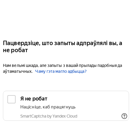
Пацвердзіце, што запыты адпраўлялі вы, а
не робат
Нам вельмі шкада, але запыты з вашай прылады падобныя да
аўтаматычных.
Чаму гэта магло адбыцца?
Я не робат
Націсніце, каб працягнуць
SmartCaptcha by Yandex Cloud