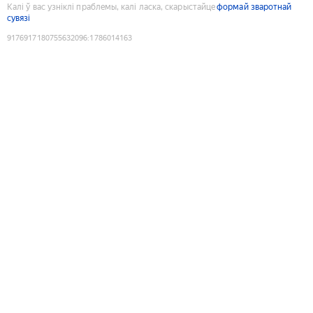
Калі ў вас узніклі праблемы, калі ласка, скарыстайце
формай зваротнай
сувязі
9176917180755632096
:
1786014163