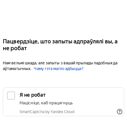
Пацвердзіце, што запыты адпраўлялі вы, а
не робат
Нам вельмі шкада, але запыты з вашай прылады падобныя да
аўтаматычных.
Чаму гэта магло адбыцца?
Я не робат
Націсніце, каб працягнуць
SmartCaptcha by Yandex Cloud