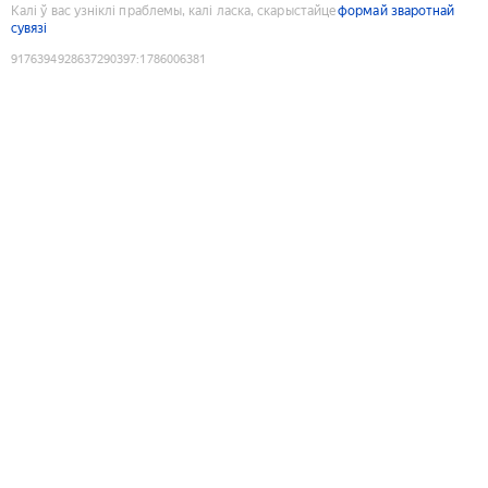
Калі ў вас узніклі праблемы, калі ласка, скарыстайце
формай зваротнай
сувязі
9176394928637290397
:
1786006381