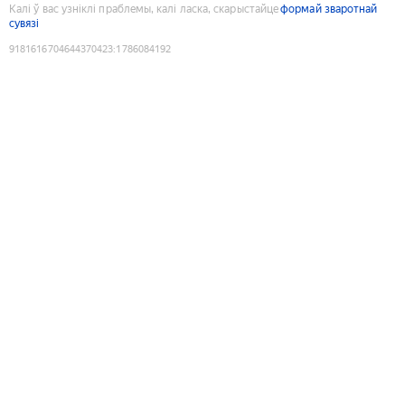
Калі ў вас узніклі праблемы, калі ласка, скарыстайце
формай зваротнай
сувязі
9181616704644370423
:
1786084192