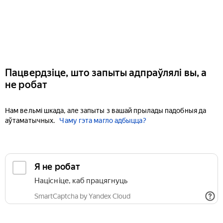
Пацвердзіце, што запыты адпраўлялі вы, а
не робат
Нам вельмі шкада, але запыты з вашай прылады падобныя да
аўтаматычных.
Чаму гэта магло адбыцца?
Я не робат
Націсніце, каб працягнуць
SmartCaptcha by Yandex Cloud