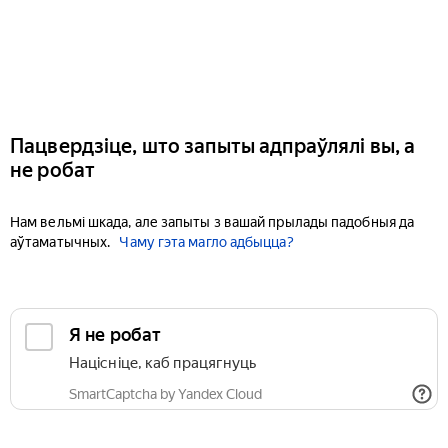
Пацвердзіце, што запыты адпраўлялі вы, а
не робат
Нам вельмі шкада, але запыты з вашай прылады падобныя да
аўтаматычных.
Чаму гэта магло адбыцца?
Я не робат
Націсніце, каб працягнуць
SmartCaptcha by Yandex Cloud