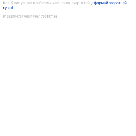
Калі ў вас узніклі праблемы, калі ласка, скарыстайце
формай зваротнай
сувязі
9189200476776631796
:
1786197199