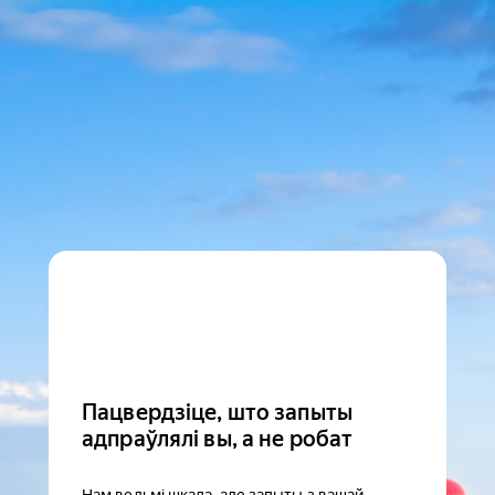
Пацвердзіце, што запыты
адпраўлялі вы, а не робат