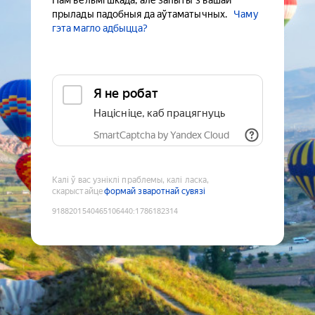
Нам вельмі шкада, але запыты з вашай
прылады падобныя да аўтаматычных.
Чаму
гэта магло адбыцца?
Я не робат
Націсніце, каб працягнуць
SmartCaptcha by Yandex Cloud
Калі ў вас узніклі праблемы, калі ласка,
скарыстайце
формай зваротнай сувязі
9188201540465106440
:
1786182314