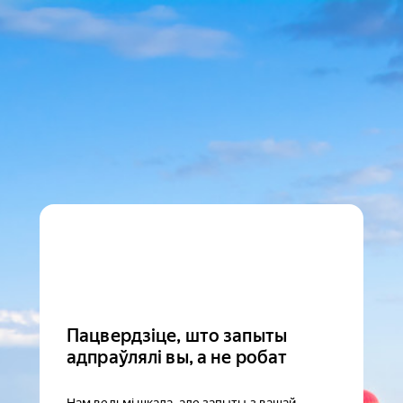
Пацвердзіце, што запыты
адпраўлялі вы, а не робат