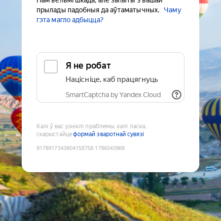
Нам вельмі шкада, але запыты з вашай
прылады падобныя да аўтаматычных.
Чаму
гэта магло адбыцца?
Я не робат
Націсніце, каб працягнуць
SmartCaptcha by Yandex Cloud
Калі ў вас узніклі праблемы, калі ласка,
скарыстайце
формай зваротнай сувязі
9178917343804158758
:
1786043968