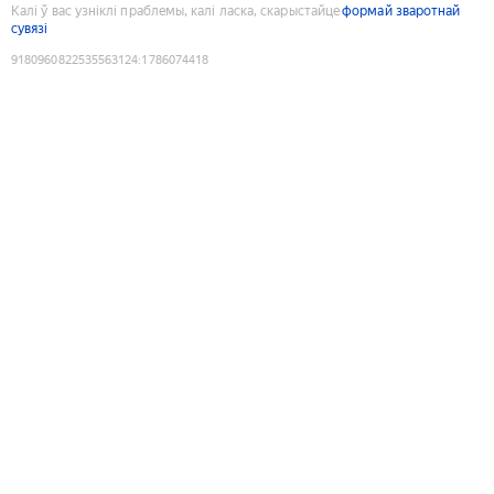
Калі ў вас узніклі праблемы, калі ласка, скарыстайце
формай зваротнай
сувязі
9180960822535563124
:
1786074418