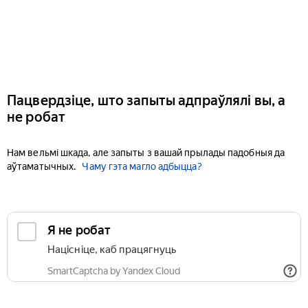
Пацвердзіце, што запыты адпраўлялі вы, а
не робат
Нам вельмі шкада, але запыты з вашай прылады падобныя да
аўтаматычных.
Чаму гэта магло адбыцца?
Я не робат
Націсніце, каб працягнуць
SmartCaptcha by Yandex Cloud