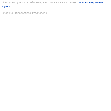
Калі ў вас узніклі праблемы, калі ласка, скарыстайце
формай зваротнай
сувязі
9188248195083065868
:
1786183009