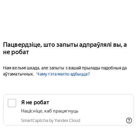
Пацвердзіце, што запыты адпраўлялі вы, а
не робат
Нам вельмі шкада, але запыты з вашай прылады падобныя да
аўтаматычных.
Чаму гэта магло адбыцца?
Я не робат
Націсніце, каб працягнуць
SmartCaptcha by Yandex Cloud