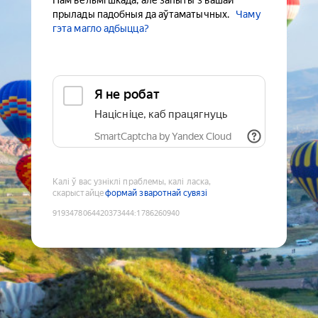
Нам вельмі шкада, але запыты з вашай
прылады падобныя да аўтаматычных.
Чаму
гэта магло адбыцца?
Я не робат
Націсніце, каб працягнуць
SmartCaptcha by Yandex Cloud
Калі ў вас узніклі праблемы, калі ласка,
скарыстайце
формай зваротнай сувязі
9193478064420373444
:
1786260940