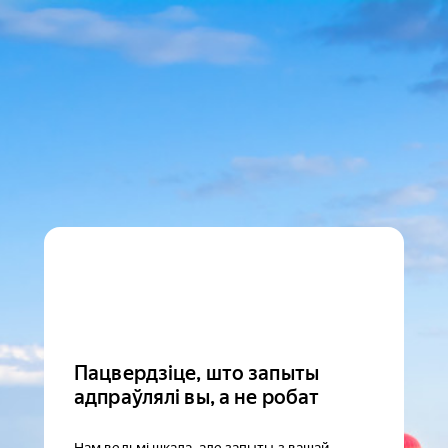
Пацвердзіце, што запыты
адпраўлялі вы, а не робат