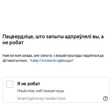
Пацвердзіце, што запыты адпраўлялі вы, а
не робат
Нам вельмі шкада, але запыты з вашай прылады падобныя да
аўтаматычных.
Чаму гэта магло адбыцца?
Я не робат
Націсніце, каб працягнуць
SmartCaptcha by Yandex Cloud