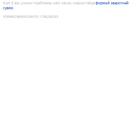
Калі ў вас узніклі праблемы, калі ласка, скарыстайце
формай зваротнай
сувязі
9189942968442599103
:
1786208263