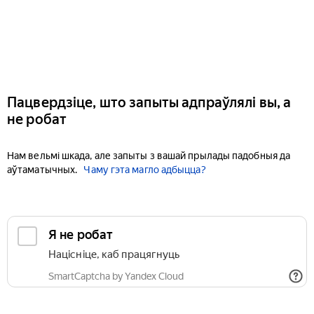
Пацвердзіце, што запыты адпраўлялі вы, а
не робат
Нам вельмі шкада, але запыты з вашай прылады падобныя да
аўтаматычных.
Чаму гэта магло адбыцца?
Я не робат
Націсніце, каб працягнуць
SmartCaptcha by Yandex Cloud