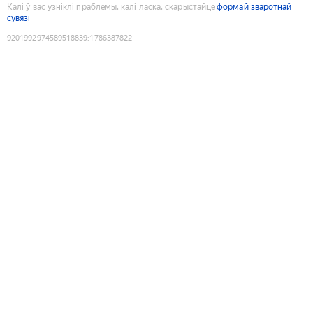
Калі ў вас узніклі праблемы, калі ласка, скарыстайце
формай зваротнай
сувязі
9201992974589518839
:
1786387822