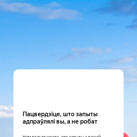
Пацвердзіце, што запыты
адпраўлялі вы, а не робат