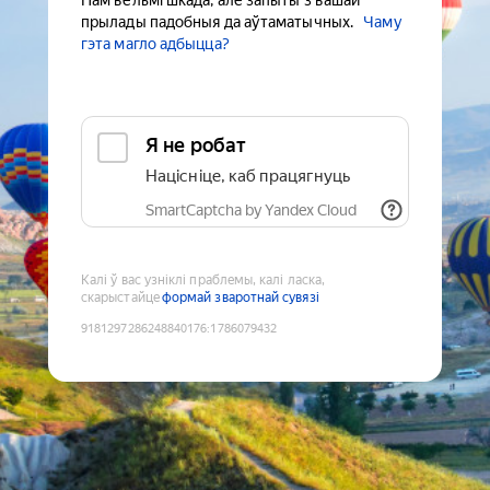
Нам вельмі шкада, але запыты з вашай
прылады падобныя да аўтаматычных.
Чаму
гэта магло адбыцца?
Я не робат
Націсніце, каб працягнуць
SmartCaptcha by Yandex Cloud
Калі ў вас узніклі праблемы, калі ласка,
скарыстайце
формай зваротнай сувязі
9181297286248840176
:
1786079432