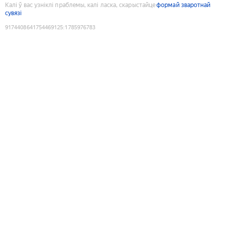
Калі ў вас узніклі праблемы, калі ласка, скарыстайце
формай зваротнай
сувязі
9174408641754469125
:
1785976783