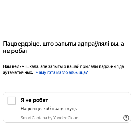
Пацвердзіце, што запыты адпраўлялі вы, а
не робат
Нам вельмі шкада, але запыты з вашай прылады падобныя да
аўтаматычных.
Чаму гэта магло адбыцца?
Я не робат
Націсніце, каб працягнуць
SmartCaptcha by Yandex Cloud