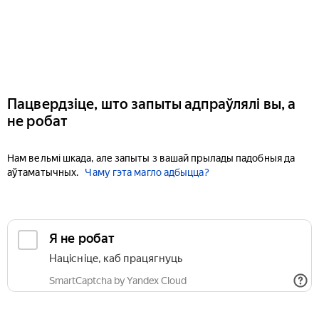
Пацвердзіце, што запыты адпраўлялі вы, а
не робат
Нам вельмі шкада, але запыты з вашай прылады падобныя да
аўтаматычных.
Чаму гэта магло адбыцца?
Я не робат
Націсніце, каб працягнуць
SmartCaptcha by Yandex Cloud