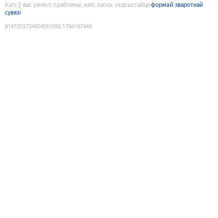
Калі ў вас узніклі праблемы, калі ласка, скарыстайце
формай зваротнай
сувязі
9187203724804561092
:
1786167445