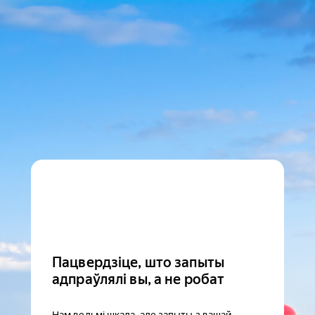
Пацвердзіце, што запыты
адпраўлялі вы, а не робат