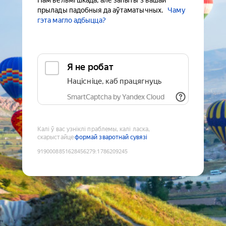
Нам вельмі шкада, але запыты з вашай
прылады падобныя да аўтаматычных.
Чаму
гэта магло адбыцца?
Я не робат
Націсніце, каб працягнуць
SmartCaptcha by Yandex Cloud
Калі ў вас узніклі праблемы, калі ласка,
скарыстайце
формай зваротнай сувязі
9190008851628456279
:
1786209245