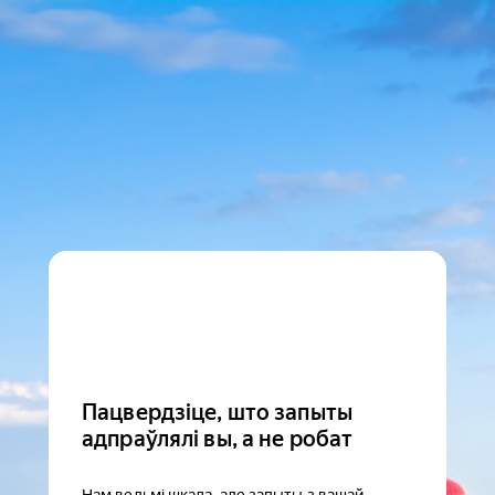
Пацвердзіце, што запыты
адпраўлялі вы, а не робат