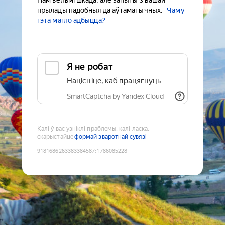
Нам вельмі шкада, але запыты з вашай
прылады падобныя да аўтаматычных.
Чаму
гэта магло адбыцца?
Я не робат
Націсніце, каб працягнуць
SmartCaptcha by Yandex Cloud
Калі ў вас узніклі праблемы, калі ласка,
скарыстайце
формай зваротнай сувязі
9181686263383384587
:
1786085228