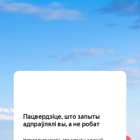
Пацвердзіце, што запыты
адпраўлялі вы, а не робат