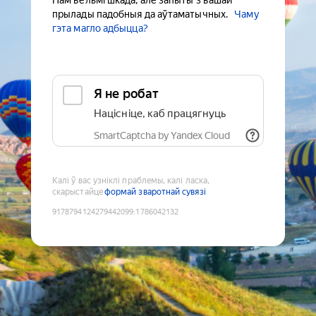
Нам вельмі шкада, але запыты з вашай
прылады падобныя да аўтаматычных.
Чаму
гэта магло адбыцца?
Я не робат
Націсніце, каб працягнуць
SmartCaptcha by Yandex Cloud
Калі ў вас узніклі праблемы, калі ласка,
скарыстайце
формай зваротнай сувязі
9178794124279442099
:
1786042132