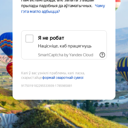
Нам вельмі шкада, але запыты з вашай
прылады падобныя да аўтаматычных.
Чаму
гэта магло адбыцца?
Я не робат
Націсніце, каб працягнуць
SmartCaptcha by Yandex Cloud
Калі ў вас узніклі праблемы, калі ласка,
скарыстайце
формай зваротнай сувязі
9175019182295533939
:
1785985881