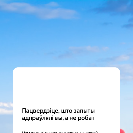
Пацвердзіце, што запыты
адпраўлялі вы, а не робат