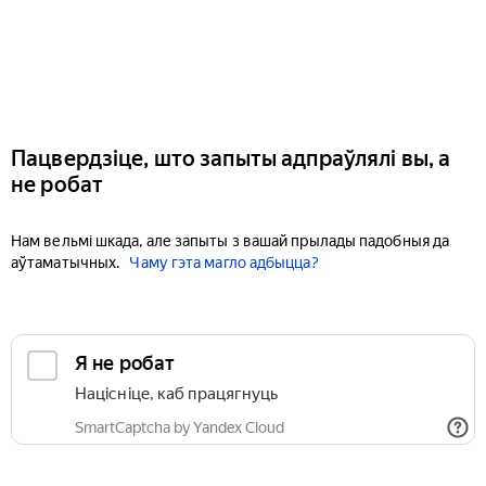
Пацвердзіце, што запыты адпраўлялі вы, а
не робат
Нам вельмі шкада, але запыты з вашай прылады падобныя да
аўтаматычных.
Чаму гэта магло адбыцца?
Я не робат
Націсніце, каб працягнуць
SmartCaptcha by Yandex Cloud