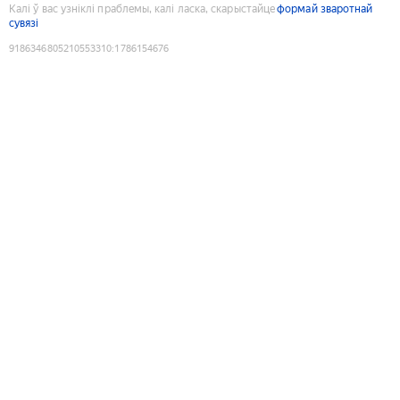
Калі ў вас узніклі праблемы, калі ласка, скарыстайце
формай зваротнай
сувязі
9186346805210553310
:
1786154676