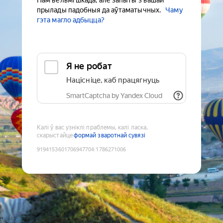
Нам вельмі шкада, але запыты з вашай
прылады падобныя да аўтаматычных.
Чаму
гэта магло адбыцца?
Я не робат
Націсніце, каб працягнуць
SmartCaptcha by Yandex Cloud
Калі ў вас узніклі праблемы, калі ласка,
скарыстайце
формай зваротнай сувязі
9194153601706947704
:
1786271006