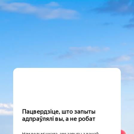
Пацвердзіце, што запыты
адпраўлялі вы, а не робат