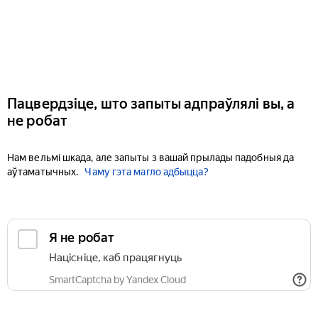
Пацвердзіце, што запыты адпраўлялі вы, а
не робат
Нам вельмі шкада, але запыты з вашай прылады падобныя да
аўтаматычных.
Чаму гэта магло адбыцца?
Я не робат
Націсніце, каб працягнуць
SmartCaptcha by Yandex Cloud