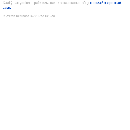
Калі ў вас узніклі праблемы, калі ласка, скарыстайце
формай зваротнай
сувязі
9184965189458651629
:
1786134088