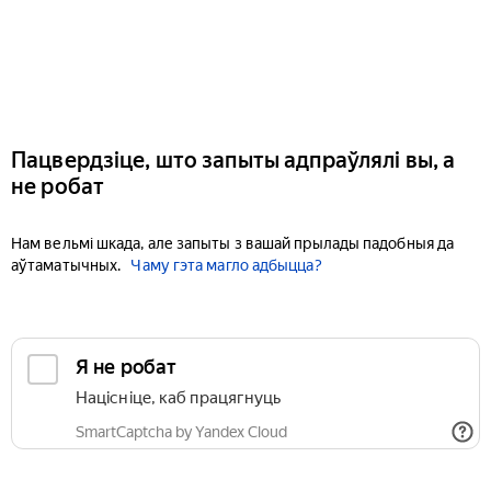
Пацвердзіце, што запыты адпраўлялі вы, а
не робат
Нам вельмі шкада, але запыты з вашай прылады падобныя да
аўтаматычных.
Чаму гэта магло адбыцца?
Я не робат
Націсніце, каб працягнуць
SmartCaptcha by Yandex Cloud