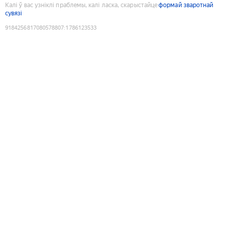
Калі ў вас узніклі праблемы, калі ласка, скарыстайце
формай зваротнай
сувязі
9184256817080578807
:
1786123533