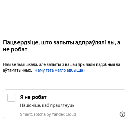
Пацвердзіце, што запыты адпраўлялі вы, а
не робат
Нам вельмі шкада, але запыты з вашай прылады падобныя да
аўтаматычных.
Чаму гэта магло адбыцца?
Я не робат
Націсніце, каб працягнуць
SmartCaptcha by Yandex Cloud