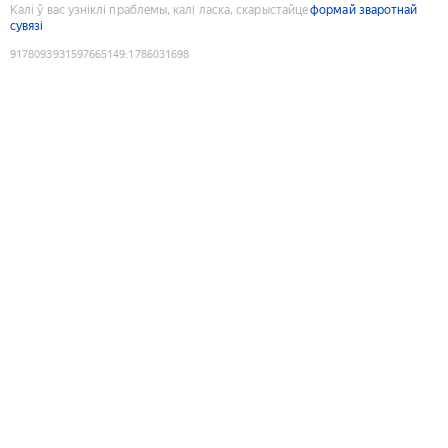
Калі ў вас узніклі праблемы, калі ласка, скарыстайце
формай зваротнай
сувязі
9178093931597665149
:
1786031698