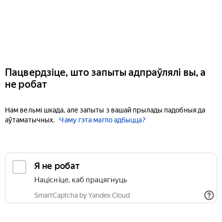
Пацвердзіце, што запыты адпраўлялі вы, а
не робат
Нам вельмі шкада, але запыты з вашай прылады падобныя да
аўтаматычных.
Чаму гэта магло адбыцца?
Я не робат
Націсніце, каб працягнуць
SmartCaptcha by Yandex Cloud