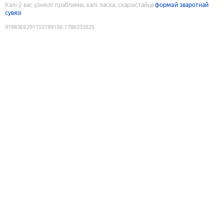
Калі ў вас узніклі праблемы, калі ласка, скарыстайце
формай зваротнай
сувязі
9198369291153199156
:
1786333825