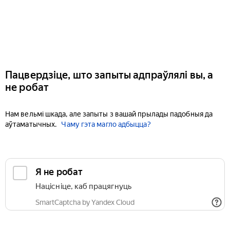
Пацвердзіце, што запыты адпраўлялі вы, а
не робат
Нам вельмі шкада, але запыты з вашай прылады падобныя да
аўтаматычных.
Чаму гэта магло адбыцца?
Я не робат
Націсніце, каб працягнуць
SmartCaptcha by Yandex Cloud