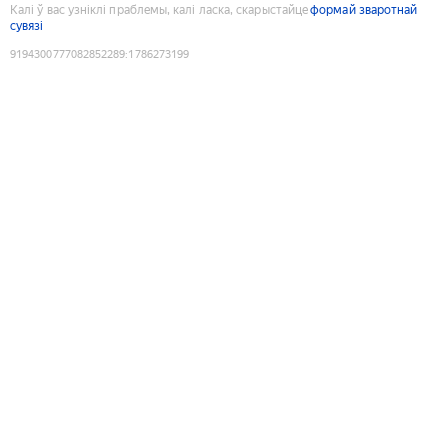
Калі ў вас узніклі праблемы, калі ласка, скарыстайце
формай зваротнай
сувязі
9194300777082852289
:
1786273199