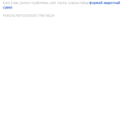
Калі ў вас узніклі праблемы, калі ласка, скарыстайце
формай зваротнай
сувязі
9185242766752530328
:
1786138224