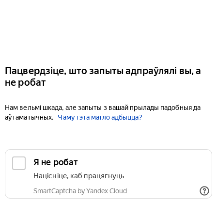
Пацвердзіце, што запыты адпраўлялі вы, а
не робат
Нам вельмі шкада, але запыты з вашай прылады падобныя да
аўтаматычных.
Чаму гэта магло адбыцца?
Я не робат
Націсніце, каб працягнуць
SmartCaptcha by Yandex Cloud