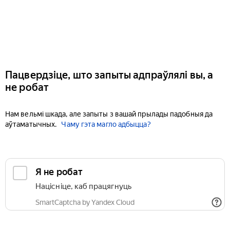
Пацвердзіце, што запыты адпраўлялі вы, а
не робат
Нам вельмі шкада, але запыты з вашай прылады падобныя да
аўтаматычных.
Чаму гэта магло адбыцца?
Я не робат
Націсніце, каб працягнуць
SmartCaptcha by Yandex Cloud