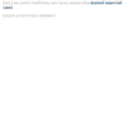
Калі ў вас узніклі праблемы, калі ласка, скарыстайце
формай зваротнай
сувязі
9182575121091701854
:
1786098473