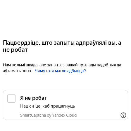
Пацвердзіце, што запыты адпраўлялі вы, а
не робат
Нам вельмі шкада, але запыты з вашай прылады падобныя да
аўтаматычных.
Чаму гэта магло адбыцца?
Я не робат
Націсніце, каб працягнуць
SmartCaptcha by Yandex Cloud