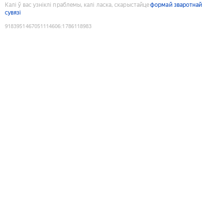
Калі ў вас узніклі праблемы, калі ласка, скарыстайце
формай зваротнай
сувязі
9183951467051114606
:
1786118983