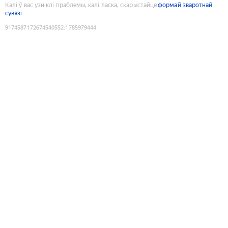
Калі ў вас узніклі праблемы, калі ласка, скарыстайце
формай зваротнай
сувязі
9174587172674540552
:
1785979444