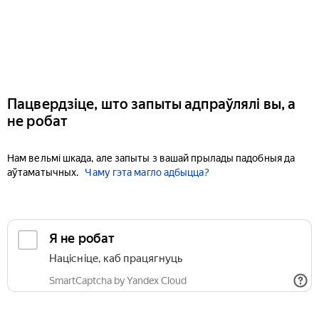
Пацвердзіце, што запыты адпраўлялі вы, а
не робат
Нам вельмі шкада, але запыты з вашай прылады падобныя да
аўтаматычных.
Чаму гэта магло адбыцца?
Я не робат
Націсніце, каб працягнуць
SmartCaptcha by Yandex Cloud