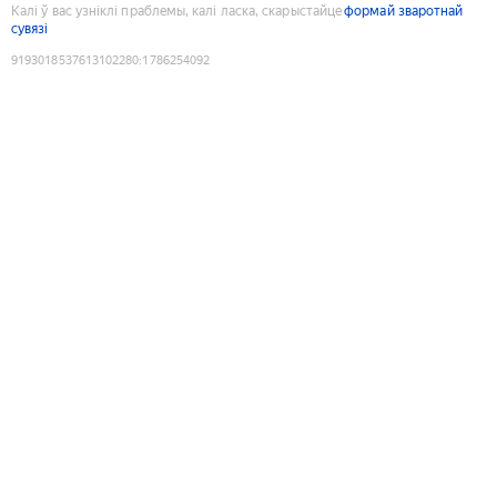
Калі ў вас узніклі праблемы, калі ласка, скарыстайце
формай зваротнай
сувязі
9193018537613102280
:
1786254092