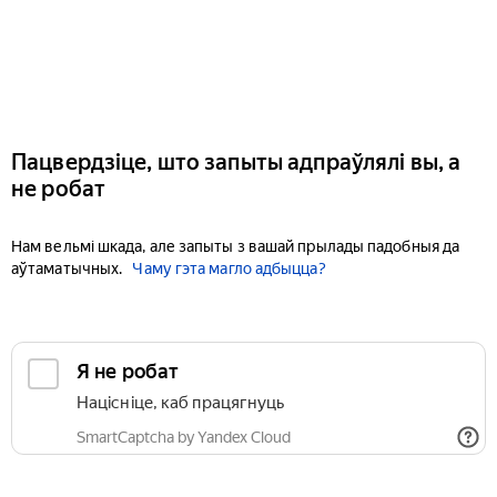
Пацвердзіце, што запыты адпраўлялі вы, а
не робат
Нам вельмі шкада, але запыты з вашай прылады падобныя да
аўтаматычных.
Чаму гэта магло адбыцца?
Я не робат
Націсніце, каб працягнуць
SmartCaptcha by Yandex Cloud