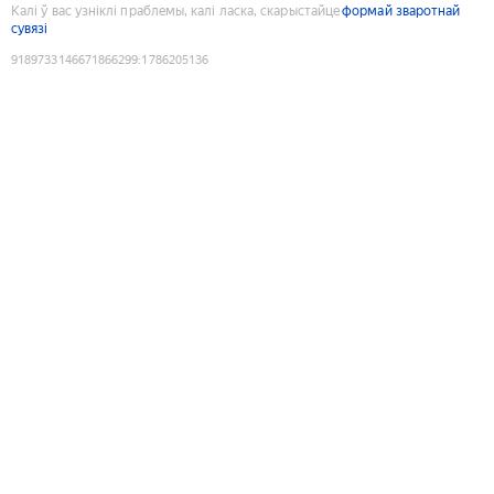
Калі ў вас узніклі праблемы, калі ласка, скарыстайце
формай зваротнай
сувязі
9189733146671866299
:
1786205136