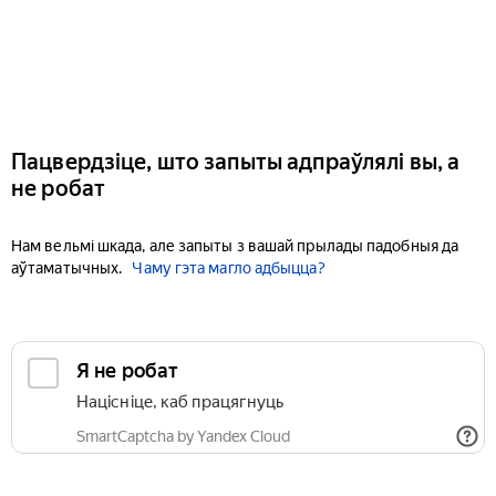
Пацвердзіце, што запыты адпраўлялі вы, а
не робат
Нам вельмі шкада, але запыты з вашай прылады падобныя да
аўтаматычных.
Чаму гэта магло адбыцца?
Я не робат
Націсніце, каб працягнуць
SmartCaptcha by Yandex Cloud