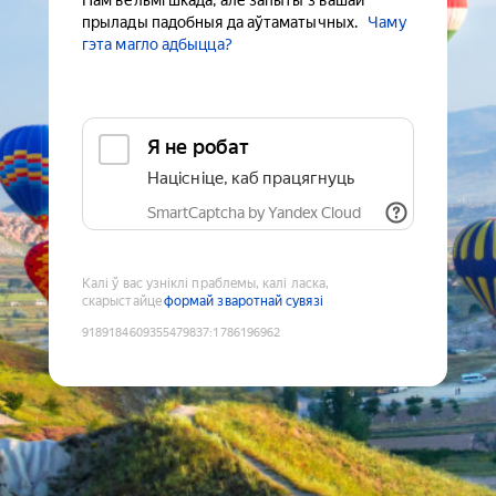
Нам вельмі шкада, але запыты з вашай
прылады падобныя да аўтаматычных.
Чаму
гэта магло адбыцца?
Я не робат
Націсніце, каб працягнуць
SmartCaptcha by Yandex Cloud
Калі ў вас узніклі праблемы, калі ласка,
скарыстайце
формай зваротнай сувязі
9189184609355479837
:
1786196962