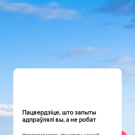
Пацвердзіце, што запыты
адпраўлялі вы, а не робат