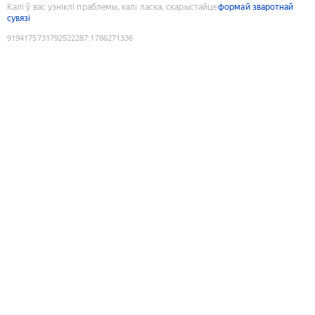
Калі ў вас узніклі праблемы, калі ласка, скарыстайце
формай зваротнай
сувязі
9194175731792522287
:
1786271336