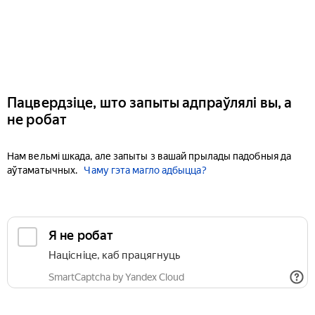
Пацвердзіце, што запыты адпраўлялі вы, а
не робат
Нам вельмі шкада, але запыты з вашай прылады падобныя да
аўтаматычных.
Чаму гэта магло адбыцца?
Я не робат
Націсніце, каб працягнуць
SmartCaptcha by Yandex Cloud