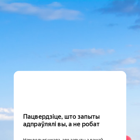
Пацвердзіце, што запыты
адпраўлялі вы, а не робат