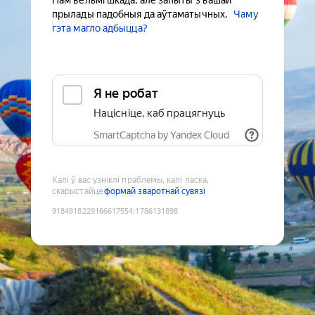
Нам вельмі шкада, але запыты з вашай
прылады падобныя да аўтаматычных.
Чаму
гэта магло адбыцца?
Я не робат
Націсніце, каб працягнуць
SmartCaptcha by Yandex Cloud
Калі ў вас узніклі праблемы, калі ласка,
скарыстайце
формай зваротнай сувязі
9184818229166617554
:
1786131898