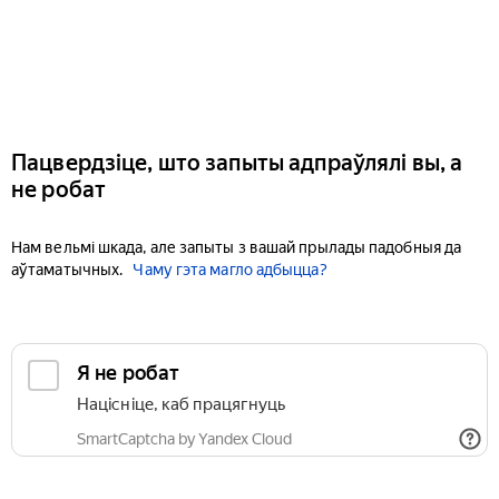
Пацвердзіце, што запыты адпраўлялі вы, а
не робат
Нам вельмі шкада, але запыты з вашай прылады падобныя да
аўтаматычных.
Чаму гэта магло адбыцца?
Я не робат
Націсніце, каб працягнуць
SmartCaptcha by Yandex Cloud