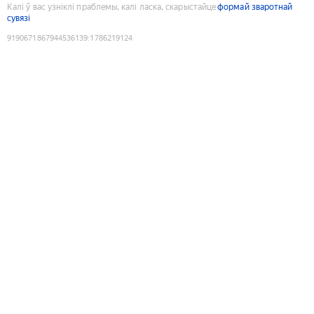
Калі ў вас узніклі праблемы, калі ласка, скарыстайце
формай зваротнай
сувязі
9190671867944536139
:
1786219124