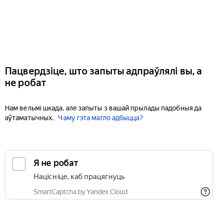
Пацвердзіце, што запыты адпраўлялі вы, а
не робат
Нам вельмі шкада, але запыты з вашай прылады падобныя да
аўтаматычных.
Чаму гэта магло адбыцца?
Я не робат
Націсніце, каб працягнуць
SmartCaptcha by Yandex Cloud