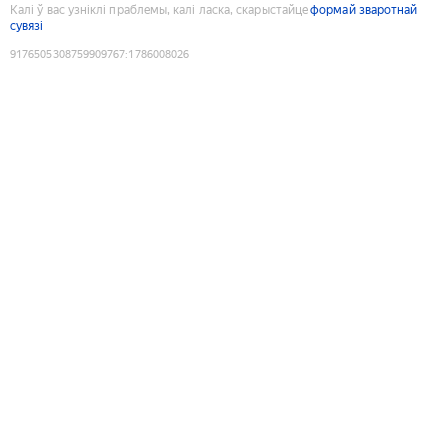
Калі ў вас узніклі праблемы, калі ласка, скарыстайце
формай зваротнай
сувязі
9176505308759909767
:
1786008026