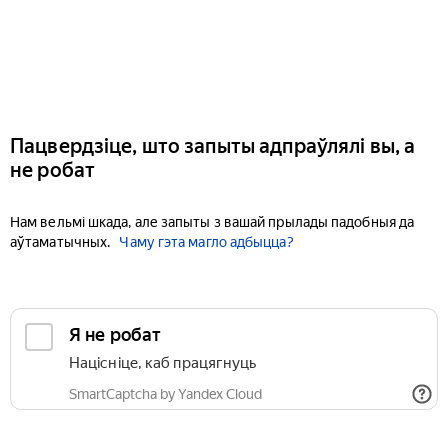
Пацвердзіце, што запыты адпраўлялі вы, а
не робат
Нам вельмі шкада, але запыты з вашай прылады падобныя да
аўтаматычных.
Чаму гэта магло адбыцца?
Я не робат
Націсніце, каб працягнуць
SmartCaptcha by Yandex Cloud