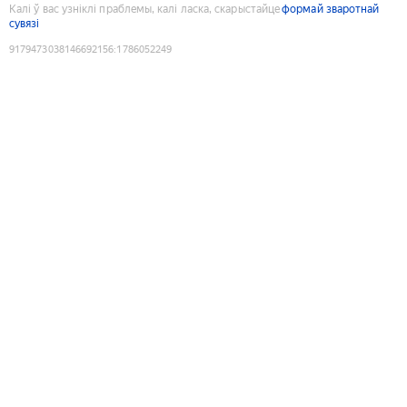
Калі ў вас узніклі праблемы, калі ласка, скарыстайце
формай зваротнай
сувязі
9179473038146692156
:
1786052249