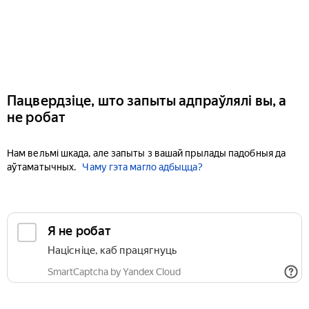
Пацвердзіце, што запыты адпраўлялі вы, а
не робат
Нам вельмі шкада, але запыты з вашай прылады падобныя да
аўтаматычных.
Чаму гэта магло адбыцца?
Я не робат
Націсніце, каб працягнуць
SmartCaptcha by Yandex Cloud