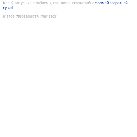
Калі ў вас узніклі праблемы, калі ласка, скарыстайце
формай зваротнай
сувязі
9187041756083006787
:
1786165031