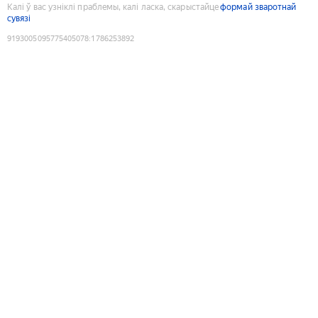
Калі ў вас узніклі праблемы, калі ласка, скарыстайце
формай зваротнай
сувязі
9193005095775405078
:
1786253892