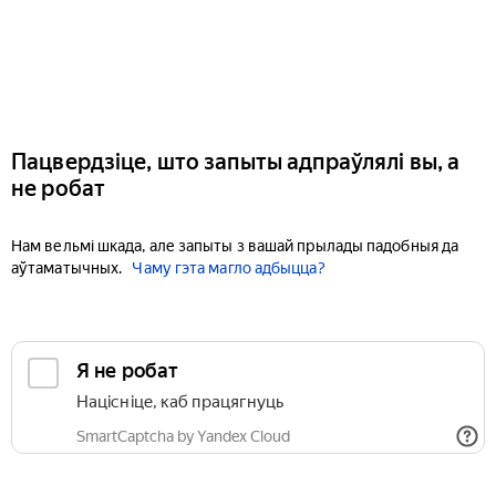
Пацвердзіце, што запыты адпраўлялі вы, а
не робат
Нам вельмі шкада, але запыты з вашай прылады падобныя да
аўтаматычных.
Чаму гэта магло адбыцца?
Я не робат
Націсніце, каб працягнуць
SmartCaptcha by Yandex Cloud