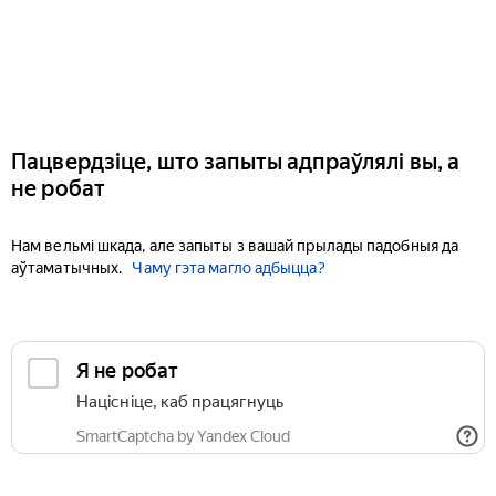
Пацвердзіце, што запыты адпраўлялі вы, а
не робат
Нам вельмі шкада, але запыты з вашай прылады падобныя да
аўтаматычных.
Чаму гэта магло адбыцца?
Я не робат
Націсніце, каб працягнуць
SmartCaptcha by Yandex Cloud