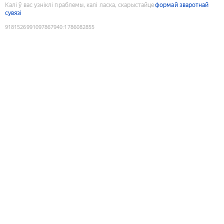
Калі ў вас узніклі праблемы, калі ласка, скарыстайце
формай зваротнай
сувязі
9181526991097867940
:
1786082855