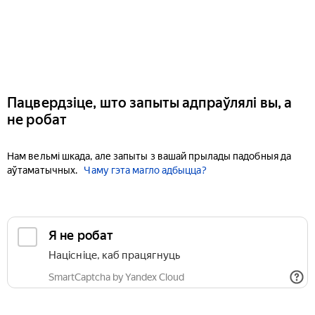
Пацвердзіце, што запыты адпраўлялі вы, а
не робат
Нам вельмі шкада, але запыты з вашай прылады падобныя да
аўтаматычных.
Чаму гэта магло адбыцца?
Я не робат
Націсніце, каб працягнуць
SmartCaptcha by Yandex Cloud