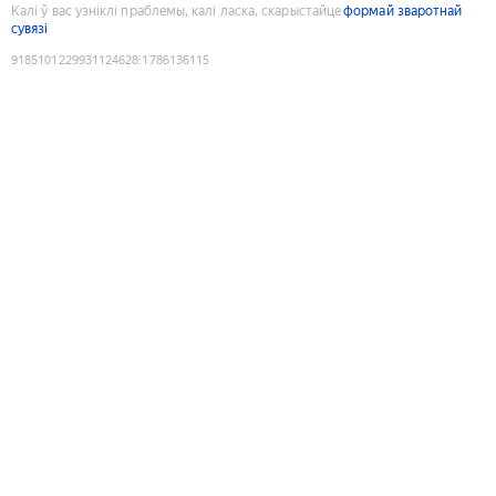
Калі ў вас узніклі праблемы, калі ласка, скарыстайце
формай зваротнай
сувязі
9185101229931124628
:
1786136115