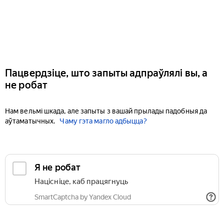
Пацвердзіце, што запыты адпраўлялі вы, а
не робат
Нам вельмі шкада, але запыты з вашай прылады падобныя да
аўтаматычных.
Чаму гэта магло адбыцца?
Я не робат
Націсніце, каб працягнуць
SmartCaptcha by Yandex Cloud