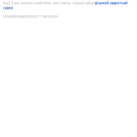
Калі ў вас узніклі праблемы, калі ласка, скарыстайце
формай зваротнай
сувязі
9186458056606378520
:
1786156334