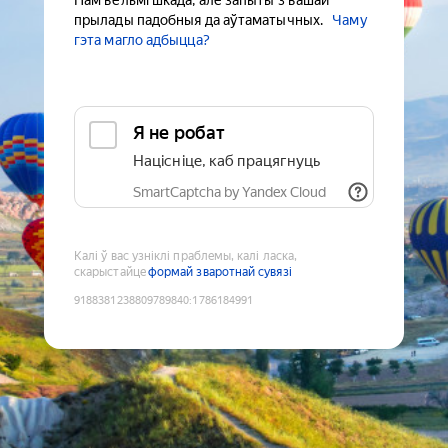
Нам вельмі шкада, але запыты з вашай
прылады падобныя да аўтаматычных.
Чаму
гэта магло адбыцца?
Я не робат
Націсніце, каб працягнуць
SmartCaptcha by Yandex Cloud
Калі ў вас узніклі праблемы, калі ласка,
скарыстайце
формай зваротнай сувязі
9188381238809789840
:
1786184991