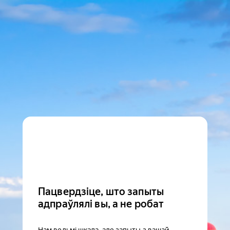
Пацвердзіце, што запыты
адпраўлялі вы, а не робат