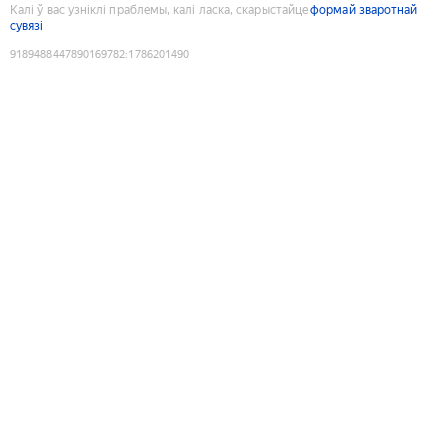
Калі ў вас узніклі праблемы, калі ласка, скарыстайце
формай зваротнай
сувязі
9189488447890169782
:
1786201490