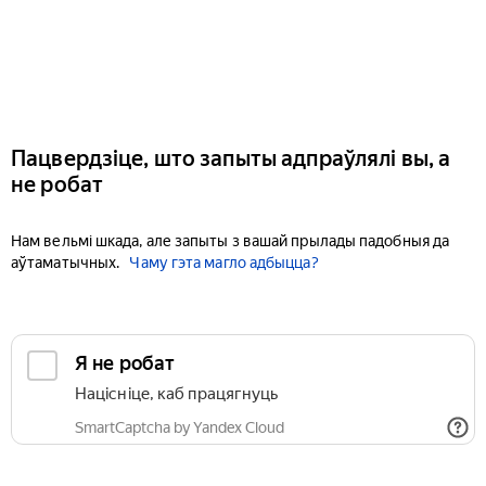
Пацвердзіце, што запыты адпраўлялі вы, а
не робат
Нам вельмі шкада, але запыты з вашай прылады падобныя да
аўтаматычных.
Чаму гэта магло адбыцца?
Я не робат
Націсніце, каб працягнуць
SmartCaptcha by Yandex Cloud