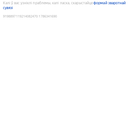
Калі ў вас узніклі праблемы, калі ласка, скарыстайце
формай зваротнай
сувязі
9198897119214082470
:
1786341690