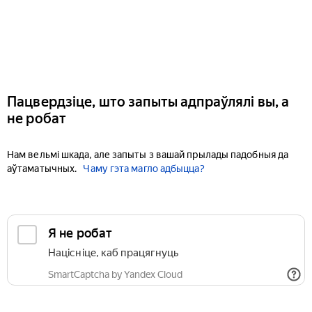
Пацвердзіце, што запыты адпраўлялі вы, а
не робат
Нам вельмі шкада, але запыты з вашай прылады падобныя да
аўтаматычных.
Чаму гэта магло адбыцца?
Я не робат
Націсніце, каб працягнуць
SmartCaptcha by Yandex Cloud