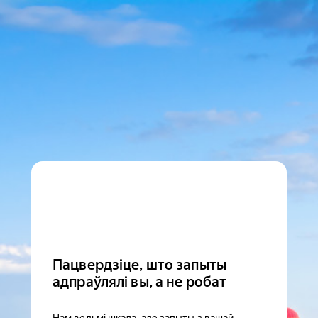
Пацвердзіце, што запыты
адпраўлялі вы, а не робат