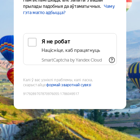
Нам вельмі шкада, але запыты з вашай
прылады падобныя да аўтаматычных.
Чаму
гэта магло адбыцца?
Я не робат
Націсніце, каб працягнуць
SmartCaptcha by Yandex Cloud
Калі ў вас узніклі праблемы, калі ласка,
скарыстайце
формай зваротнай сувязі
9179289707870976055
:
1786049517