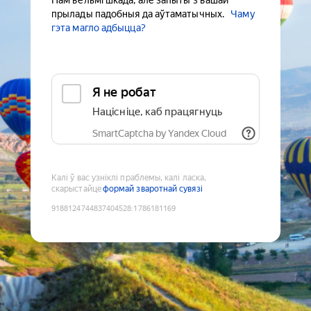
Нам вельмі шкада, але запыты з вашай
прылады падобныя да аўтаматычных.
Чаму
гэта магло адбыцца?
Я не робат
Націсніце, каб працягнуць
SmartCaptcha by Yandex Cloud
Калі ў вас узніклі праблемы, калі ласка,
скарыстайце
формай зваротнай сувязі
9188124744837404528
:
1786181169