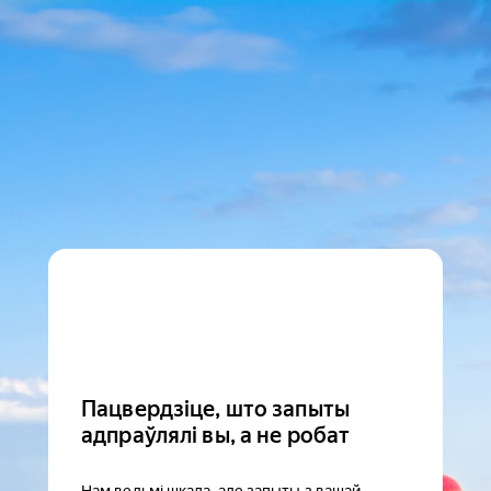
Пацвердзіце, што запыты
адпраўлялі вы, а не робат