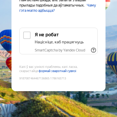
Нам вельмі шкада, але запыты з вашай
прылады падобныя да аўтаматычных.
Чаму
гэта магло адбыцца?
Я не робат
Націсніце, каб працягнуць
SmartCaptcha by Yandex Cloud
Калі ў вас узніклі праблемы, калі ласка,
скарыстайце
формай зваротнай сувязі
9187087464467136865
:
1786165713