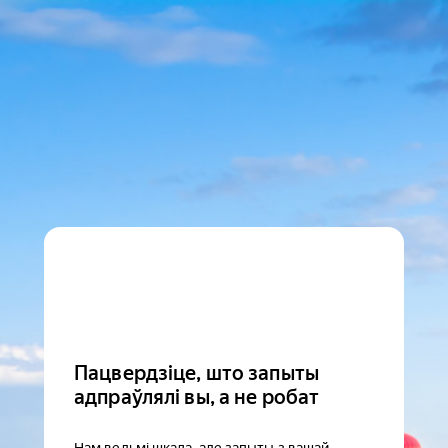
Пацвердзіце, што запыты
адпраўлялі вы, а не робат