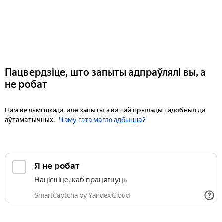
Пацвердзіце, што запыты адпраўлялі вы, а
не робат
Нам вельмі шкада, але запыты з вашай прылады падобныя да
аўтаматычных.
Чаму гэта магло адбыцца?
Я не робат
Націсніце, каб працягнуць
SmartCaptcha by Yandex Cloud