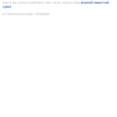
Калі ў вас узніклі праблемы, калі ласка, скарыстайце
формай зваротнай
сувязі
9173930876236223466
:
1785969664