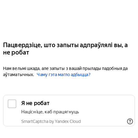
Пацвердзіце, што запыты адпраўлялі вы, а
не робат
Нам вельмі шкада, але запыты з вашай прылады падобныя да
аўтаматычных.
Чаму гэта магло адбыцца?
Я не робат
Націсніце, каб працягнуць
SmartCaptcha by Yandex Cloud