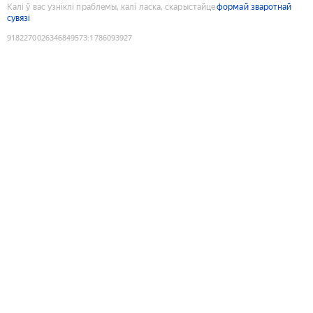
Калі ў вас узніклі праблемы, калі ласка, скарыстайце
формай зваротнай
сувязі
9182270026346849573
:
1786093927